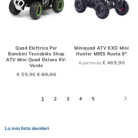
Quad Elettrico Per
Miniquad ATV KXD Mini
Bambini Tecnobike Shop
Hunter M8ES Ruota 6"
ATV Mini Quad Deluxe 6V-
€ 469,90
A partire da
Verde
Special
€ 59,90
€ 89,90
Price
Pagina
Pagi
Succ
Attualmente
Pagina
Pagina
Pagina
Pagina
1
2
3
4
5
stai
leggendo
la
La mia lista desideri
pagina