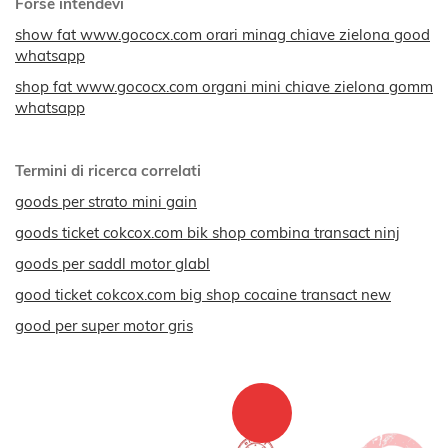
Forse intendevi
show fat www.gococx.com orari minag chiave zielona good
whatsapp
shop fat www.gococx.com organi mini chiave zielona gomm
whatsapp
Termini di ricerca correlati
goods per strato mini gain
goods ticket cokcox.com bik shop combina transact ninj
goods per saddl motor glabl
good ticket cokcox.com big shop cocaine transact new
good per super motor gris