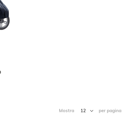
IUNGI
Aggiungi al Carrello
9
NFRONTO
Mostra
per pagina