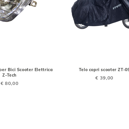
AGGIUNGI
AGGIUNGI
AGGIUNGI
AGG
Aggiungi al Carrello
ALLA
AL
ALLA
AL
per Bici Scooter Elettrica
Telo copri scooter ZT-0
LISTA
CONFRONTO
LISTA
CO
Z-Tech
€ 39,00
DESIDERI
DESIDERI
€ 80,00