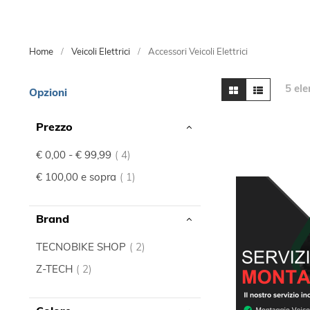
Home
Veicoli Elettrici
Accessori Veicoli Elettrici
Mostra
Griglia
Lista
5
ele
Opzioni
come
Prezzo
elemento
€ 0,00
-
€ 99,99
4
elemento
€ 100,00
e sopra
1
Brand
elemento
TECNOBIKE SHOP
2
elemento
Z-TECH
2