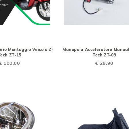
AGGIUNGI
AGGIUNGI
AGGIUNGI
AGG
Aggiungi al Carrello
ALLA
AL
ALLA
AL
orio Montaggio Veicolo Z-
Manopola Acceleratore Manual
LISTA
CONFRONTO
LISTA
CO
Tech ZT-15
Tech ZT-09
DESIDERI
DESIDERI
€ 100,00
€ 29,90