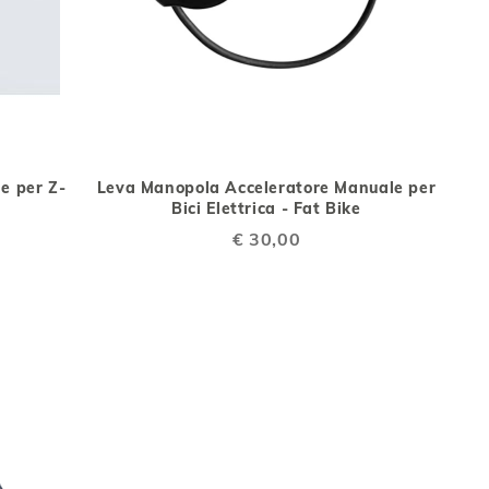
IUNGI
AGGIUNGI
AGGIUNGI
Aggiungi al Carrello
Aggiungi al Car
ALLA
AL
e per Z-
Leva Manopola Acceleratore Manuale per
NFRONTO
LISTA
CONFRONTO
Bici Elettrica - Fat Bike
DESIDERI
€ 30,00