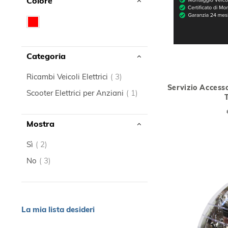
Colore
Categoria
elemento
Ricambi Veicoli Elettrici
3
Servizio Access
elemento
Scooter Elettrici per Anziani
1
Mostra
elemento
Sì
2
elemento
No
3
La mia lista desideri