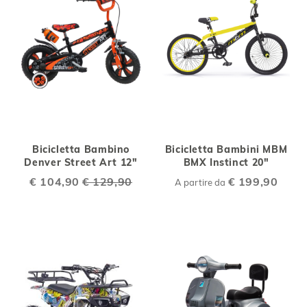
Bicicletta Bambino
Bicicletta Bambini MBM
Denver Street Art 12"
BMX Instinct 20"
Special
€ 104,90
€ 129,90
€ 199,90
A partire da
Price