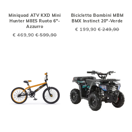
Miniquad ATV KXD Mini
Bicicletta Bambini MBM
Hunter M8ES Ruota 6"-
BMX Instinct 20"-Verde
Azzurro
Special
€ 199,90
€ 249,90
Price
Special
€ 469,90
€ 599,90
Price