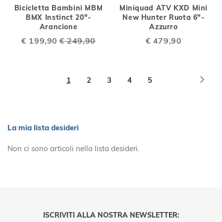
Bicicletta Bambini MBM
Miniquad ATV KXD Mini
BMX Instinct 20"-
New Hunter Ruota 6"-
Arancione
Azzurro
Special
€ 199,90
€ 249,90
€ 479,90
Price
Pagina
Pagi
Succ
Attualmente
Pagina
Pagina
Pagina
Pagina
1
2
3
4
5
stai
leggendo
la
La mia lista desideri
pagina
Non ci sono articoli nella lista desideri.
ISCRIVITI ALLA NOSTRA NEWSLETTER: