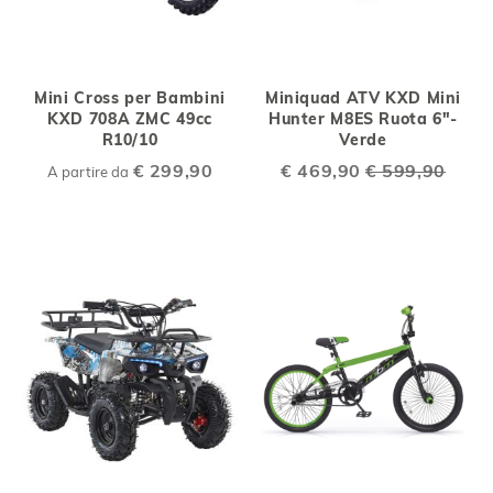
Mini Cross per Bambini
Miniquad ATV KXD Mini
KXD 708A ZMC 49cc
Hunter M8ES Ruota 6"-
R10/10
Verde
€ 299,90
Special
€ 469,90
€ 599,90
A partire da
Price