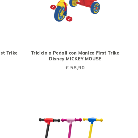
IUNGI
AGGIUNGI
AGGIUNGI
Aggiungi al Carrello
Aggiungi al Car
ALLA
AL
rst Trike
Triciclo a Pedali con Manico First Trike
NFRONTO
LISTA
CONFRONTO
Disney MICKEY MOUSE
DESIDERI
€ 58,90