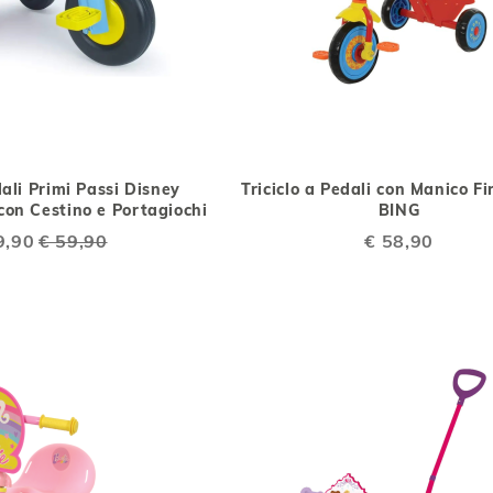
AGGIUNGI
AGGIUNGI
AGGIUNGI
AGG
Aggiungi al Carrello
ALLA
AL
ALLA
AL
dali Primi Passi Disney
Triciclo a Pedali con Manico Fi
LISTA
CONFRONTO
LISTA
CO
on Cestino e Portagiochi
BING
DESIDERI
DESIDERI
al
9,90
€ 59,90
€ 58,90