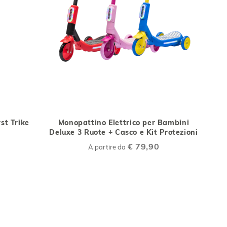
IUNGI
AGGIUNGI
AGGIUNGI
Aggiungi al Carrello
Aggiungi al Car
ALLA
AL
rst Trike
Monopattino Elettrico per Bambini
NFRONTO
LISTA
CONFRONTO
Deluxe 3 Ruote + Casco e Kit Protezioni
DESIDERI
€ 79,90
A partire da