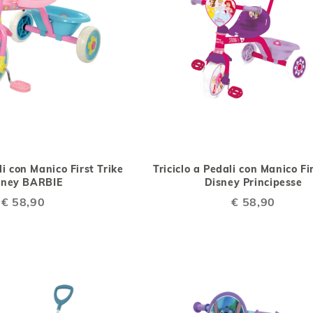
AGGIUNGI
AGGIUNGI
AGGIUNGI
AGG
Aggiungi al Carrello
ALLA
AL
ALLA
AL
li con Manico First Trike
Triciclo a Pedali con Manico Fi
LISTA
CONFRONTO
LISTA
CO
sney BARBIE
Disney Principesse
DESIDERI
DESIDERI
€ 58,90
€ 58,90