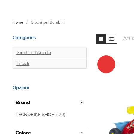
Home
Giochi per Bambini
Mostra
Categories
Griglia
Lista
Artic
come
Giochi all'Aperto
Tricicli
Opzioni
Brand
elemento
TECNOBIKE SHOP
20
Colore