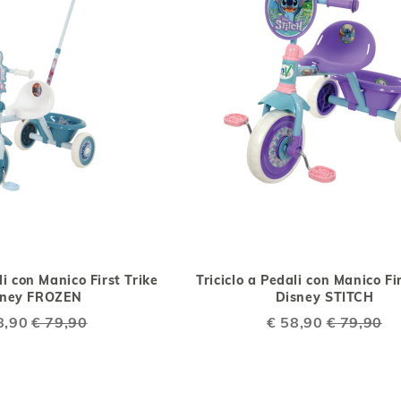
AGGIUNGI
AGGIUNGI
AGGIUNGI
AGG
Aggiungi al Carrello
ALLA
AL
ALLA
AL
li con Manico First Trike
Triciclo a Pedali con Manico Fi
LISTA
CONFRONTO
LISTA
CO
sney FROZEN
Disney STITCH
DESIDERI
DESIDERI
al
8,90
€ 79,90
Special
€ 58,90
€ 79,90
Price
ualmente stai leggendo la pagina