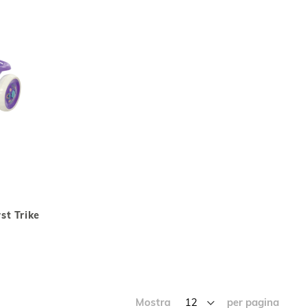
IUNGI
Aggiungi al Carrello
rst Trike
NFRONTO
Mostra
per pagina