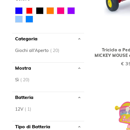
Categoria
elemento
Triciclo a Pe
Giochi all'Aperto
20
MICKEY MOUSE c
Speci
€ 3
Mostra
Price
elemento
Sì
20
Batteria
elemento
12V
1
Tipo di Batteria