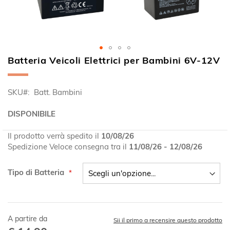
Batteria Veicoli Elettrici per Bambini 6V-12V
Vai
all'inizio
della
SKU
Batt. Bambini
galleria
di
DISPONIBILE
immagini
Il prodotto verrà spedito il
10/08/26
Spedizione Veloce consegna tra il
11/08/26 - 12/08/26
Tipo di Batteria
A partire da
Sii il primo a recensire questo prodotto