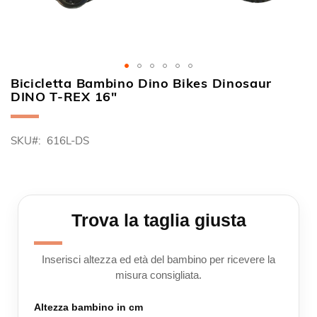
Bicicletta Bambino Dino Bikes Dinosaur
Vai
DINO T-REX 16"
all'inizio
della
galleria
SKU
616L-DS
di
immagini
Trova la taglia giusta
Inserisci altezza ed età del bambino per ricevere la
misura consigliata.
Altezza bambino in cm