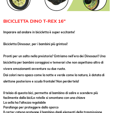
BICICLETTA
DINO T-REX
16"
Imparare ad andare in bicicletta è super eccitante!
Bicicletta Dinosaur, per i bambini più grintosi!
Pronti per un salto nella preistoria? Entriamo nell’era dei Dinosauri! Una
bicicletta per bambini coraggiosi e temerari che non aspettano altro di
vivere emozionanti avventure su due ruote.
Dai colori nero opaco come la notte e verde come la natura, è dotata di
alettone posteriore e scudo frontale! Non perdertela!
Il telaio di questa bici, permette al bambino di salire e scendere più
facilmente dalla bici
Le rotelle si smontano con una chiave
La sella ha l'altezza regolabile
Parafango per proteggere dallo sporco
Il carter catena protegge il bambino dagli elementi della trasmissione