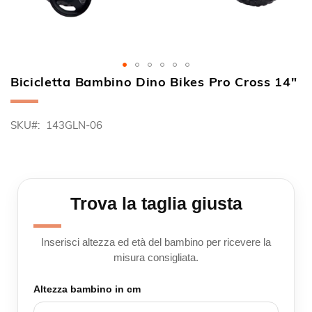
Bicicletta Bambino Dino Bikes Pro Cross 14"
Vai
all'inizio
della
SKU
143GLN-06
galleria
di
immagini
Trova la taglia giusta
Inserisci altezza ed età del bambino per ricevere la
misura consigliata.
Altezza bambino in cm