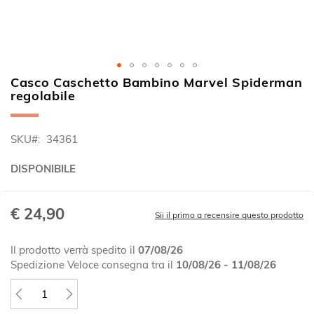
Casco Caschetto Bambino Marvel Spiderman
Vai
regolabile
all'inizio
della
galleria
SKU
34361
di
immagini
DISPONIBILE
€ 24,90
Sii il primo a recensire questo prodotto
Il prodotto verrà spedito il
07/08/26
Spedizione Veloce consegna tra il
10/08/26 - 11/08/26