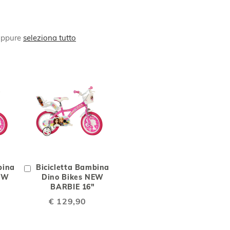
 oppure
seleziona tutto
NGI
AGGIUNGI
AGGIUNGI
AGGIUNGI
AL
ALLA
AL
bina
Aggiungi
Bicicletta Bambina
CONFRONTO
LISTA
CONFRONTO
NEW
al
Dino Bikes NEW
"
Carrello
BARBIE 16"
RI
DESIDERI
€ 129,90