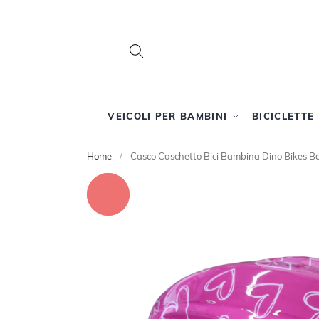
Search
Search
VEICOLI PER BAMBINI
BICICLETTE
Home
Casco Caschetto Bici Bambina Dino Bikes B
Vai
alla
fine
della
galleria
di
immagini