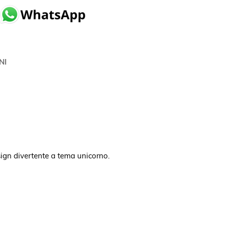
NI
sign divertente a tema unicorno.