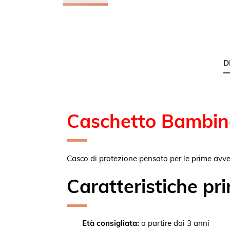
Vai
all'inizio
della
galleria
di
D
immagini
Caschetto Bambi
Casco di protezione pensato per le prime avve
Caratteristiche pri
Età consigliata:
a partire dai 3 anni