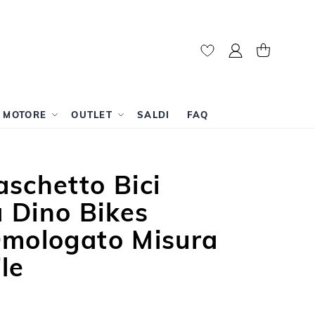
Il mio account
Carrello
A MOTORE
OUTLET
SALDI
FAQ
schetto Bici
 Dino Bikes
Omologato Misura
le