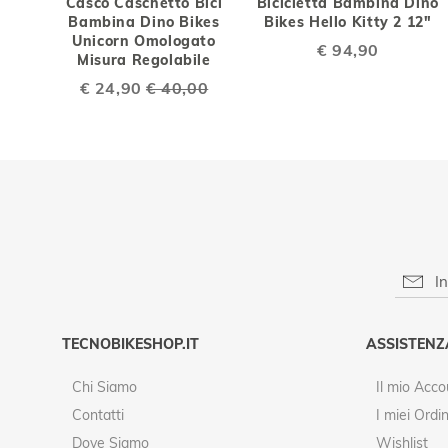
Casco Caschetto Bici
Bicicletta Bambina Dino
Bambina Dino Bikes
Bikes Hello Kitty 2 12"
Unicorn Omologato
€ 94,90
Misura Regolabile
Special
€ 24,90
€ 40,00
Price
TECNOBIKESHOP.IT
ASSISTENZ
Chi Siamo
Il mio Acco
Contatti
I miei Ordin
Dove Siamo
Wishlist