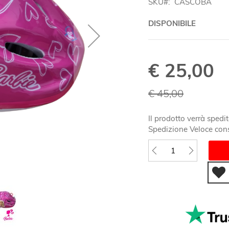
SKU
CASCOBA
DISPONIBILE
€ 25,00
Special
Price
€ 45,00
Il prodotto verrà spedit
Spedizione Veloce cons