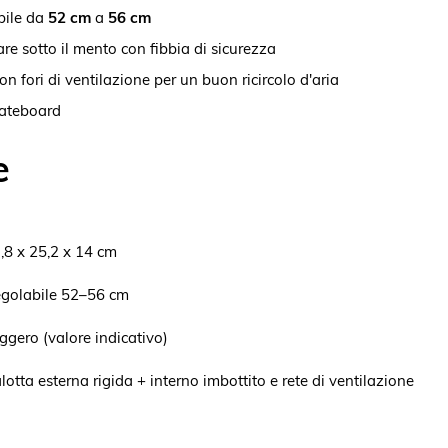
bile da
52 cm
a
56 cm
re sotto il mento con fibbia di sicurezza
on fori di ventilazione per un buon ricircolo d'aria
kateboard
e
,8 x 25,2 x 14 cm
golabile 52–56 cm
ggero (valore indicativo)
lotta esterna rigida + interno imbottito e rete di ventilazione