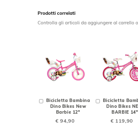
Prodotti correlati
Controlla gli articoli da aggiungere al carrello
AGGIUNGI
AGGIUNGI
AGGIU
ALLA
AL
ALLA
Aggiungi
Bicicletta Bambina
Aggiungi
Bicicletta Bam
LISTA
CONFRONTO
LISTA
al
Dino Bikes New
al
Dino Bikes 
Carrello
Barbie 12"
Carrello
BARBIE 14
DESIDERI
DESIDE
€ 94,90
€ 119,90