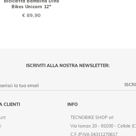
Bicicletta Bambina Dino
Bikes Unicorn 12"
€ 89,90
ISCRIVITI ALLA NOSTRA NEWSLETTER:
ISCRI
PRIVACY POLICY
A CLIENTI
INFO
unt
TECNOBIKE SHOP srl
i
Via Isonzo 20 - 81030 - Cellole (C
C.F./P.IVA 04311270617