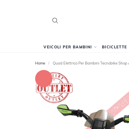
Search
Search
VEICOLI PER BAMBINI
BICICLETTE
Home
Quad Elettrico Per Bambini Tecnobike Shop
Vai
alla
fine
della
galleria
di
immagini