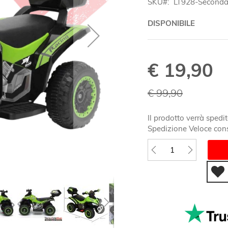
SKU
LT928-Seconda 
DISPONIBILE
€ 19,90
Special
Price
€ 99,90
Il prodotto verrà spedit
Spedizione Veloce cons