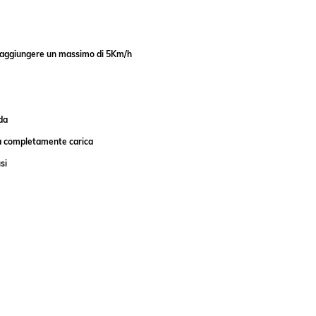
ò raggiungere un massimo di 5Km/h
da
a completamente carica
si