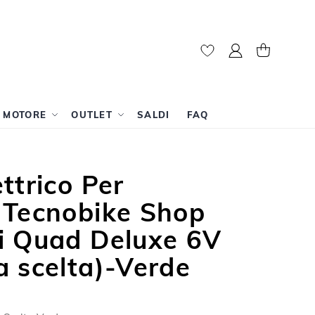
Il mio account
Carrello
A MOTORE
OUTLET
SALDI
FAQ
ttrico Per
 Tecnobike Shop
i Quad Deluxe 6V
 scelta)-Verde