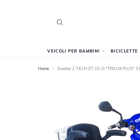
Search
Search
VEICOLI PER BAMBINI
BICICLETTE
Home
Scooter Z-TECH ZT-15-D "TRILUX PLUS" 3 RU
Vai
alla
fine
della
galleria
di
immagini