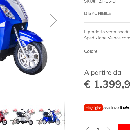
SKU
ZT-15-D
DISPONIBILE
Il prodotto verrà spedit
Spedizione Veloce cons
Colore
A partire da
€ 1.399,
paga fino a
12 rate