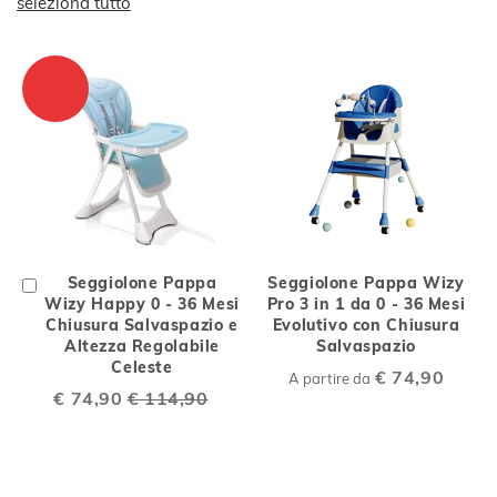
seleziona tutto
Aggiungi
Seggiolone Pappa
Seggiolone Pappa Wizy
al
Wizy Happy 0 - 36 Mesi
Pro 3 in 1 da 0 - 36 Mesi
Carrello
Chiusura Salvaspazio e
Evolutivo con Chiusura
Altezza Regolabile
Salvaspazio
Celeste
€ 74,90
A partire da
Special
€ 74,90
€ 114,90
Price