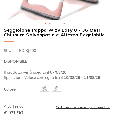
Seggiolone Pappa Wizy Easy 0 - 36 Mesi
Vai
Chiusura Salvaspazio e Altezza Regolabile
all'inizio
della
galleria
SKU
TEC-BJ600
di
immagini
DISPONIBILE
Il prodotto verrà spedito il
07/08/26
Spedizione Veloce consegna tra il
10/08/26 - 11/08/26
Colore
A partire da
Sii il primo a recensire questo prodotto
€ 79,90