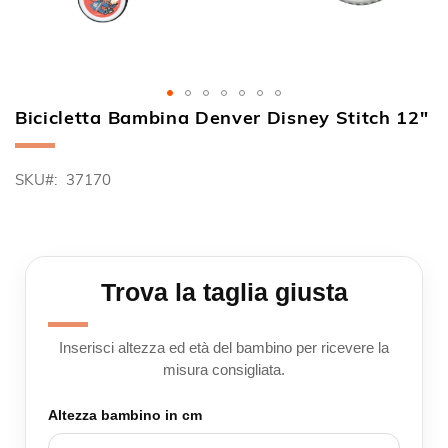
Bicicletta Bambina Denver Disney Stitch 12"
Vai
all'inizio
della
SKU
37170
galleria
di
immagini
Trova la taglia giusta
Inserisci altezza ed età del bambino per ricevere la
misura consigliata.
Altezza bambino in cm