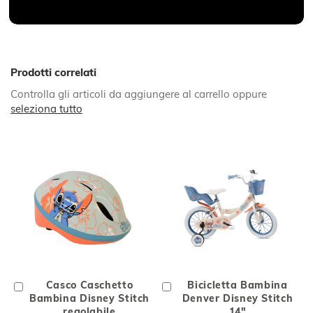
Prodotti correlati
Controlla gli articoli da aggiungere al carrello oppure
seleziona tutto
Aggiungi
Casco Caschetto
Aggiungi
Bicicletta Bambina
al
Bambina Disney Stitch
al
Denver Disney Stitch
Carrello
regolabile
Carrello
14"