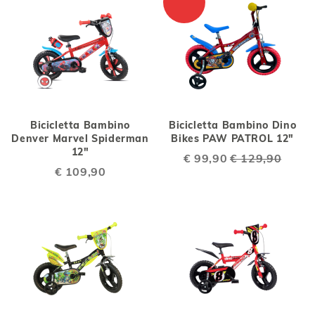
Bicicletta Bambino
Bicicletta Bambino Dino
Denver Marvel Spiderman
Bikes PAW PATROL 12"
12"
Special
€ 99,90
€ 129,90
Price
€ 109,90