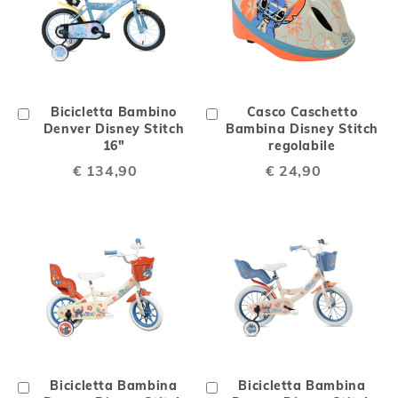
Aggiungi
Bicicletta Bambino
Aggiungi
Casco Caschetto
al
Denver Disney Stitch
al
Bambina Disney Stitch
Carrello
16"
Carrello
regolabile
€ 134,90
€ 24,90
Aggiungi
Bicicletta Bambina
Aggiungi
Bicicletta Bambina