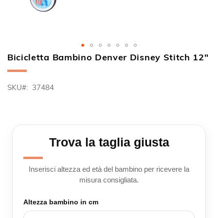
Bicicletta Bambino Denver Disney Stitch 12"
Vai
all'inizio
della
SKU
37484
galleria
di
immagini
Trova la taglia giusta
Inserisci altezza ed età del bambino per ricevere la
misura consigliata.
Altezza bambino in cm