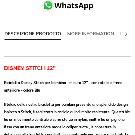
SUCC
DESCRIZIONE PRODOTTO
MORE INFORMATION
RECEN
DISNEY STITCH 12"
Bicicletta Disney Stitch per bambino - misura 12'' - con rotelle e freno
anteriore - colore Blu
Il telaio della nostra bicicletta per bambini presenta uno splendido design
ispirato a Stitch, è realizzata in acciaio quindi molto resistente.
Questa bici
ha un movimento centrale e serie sterzo in nylon, inoltre ha un pignone
fisso con un freno anteriore modello caliper ruote , le coperture in
dotazione alla bicicletta sono fatte con materiale eva, molto resistenti. La