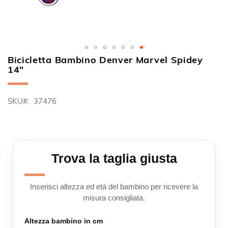
Bicicletta Bambino Denver Marvel Spidey
Vai
14"
all'inizio
della
galleria
SKU
37476
di
immagini
Trova la taglia giusta
Inserisci altezza ed età del bambino per ricevere la
misura consigliata.
Altezza bambino in cm