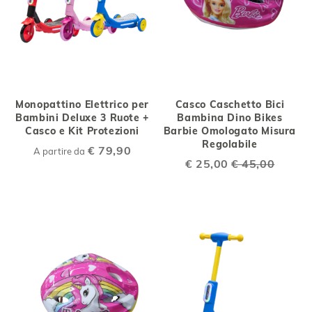
Monopattino Elettrico per
Casco Caschetto Bici
Bambini Deluxe 3 Ruote +
Bambina Dino Bikes
Casco e Kit Protezioni
Barbie Omologato Misura
Regolabile
€ 79,90
A partire da
Special
€ 25,00
€ 45,00
Price