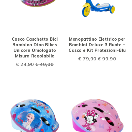
Casco Caschetto Bici
Monopattino Elettrico per
Bambina Dino Bikes
Bambini Deluxe 3 Ruote +
Unicorn Omologato
Casco e Kit Protezioni-Blu
Misura Regolabile
Special
€ 79,90
€ 99,90
Price
Special
€ 24,90
€ 40,00
Price