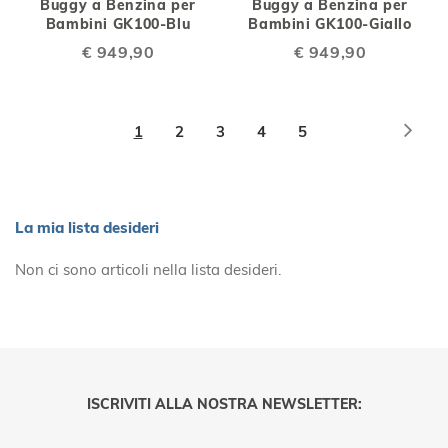
Buggy a Benzina per
Buggy a Benzina per
Bambini GK100-Blu
Bambini GK100-Giallo
€ 949,90
€ 949,90
Pagina
Pagi
Succ
Attualmente
Pagina
Pagina
Pagina
Pagina
1
2
3
4
5
stai
leggendo
la
La mia lista desideri
pagina
Non ci sono articoli nella lista desideri.
ISCRIVITI ALLA NOSTRA NEWSLETTER: